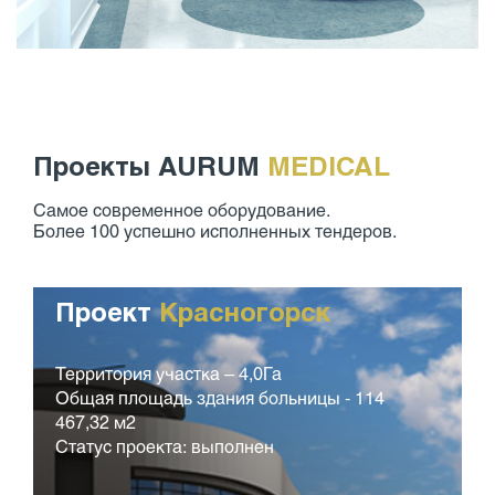
Проекты AURUM
MEDICAL
Самое современное оборудование.
Более 100 успешно исполненных тендеров.
Проект
Красногорск
Территория участка – 4,0Га
С
Общая площадь здания больницы - 114
Д
467,32 м2
в
Статус проекта: выполнен