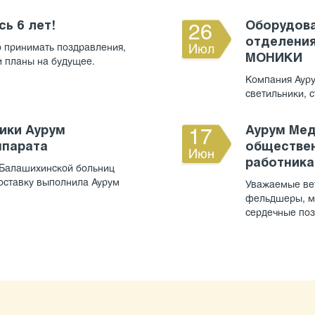
ь 6 лет!
Оборудова
26
отделения
о принимать поздравления,
Июл
МОНИКИ
 и планы на будущее.
Компания Ауру
светильники, 
ики Аурум
Аурум Ме
17
ппарата
обществен
Июн
работника
 Балашихинской больниц
оставку выполнила Аурум
Уважаемые вет
фельдшеры, ме
сердечные поз