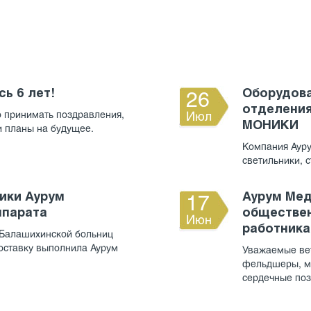
ь 6 лет!
Оборудова
26
отделения
о принимать поздравления,
Июл
МОНИКИ
 и планы на будущее.
Компания Ауру
светильники, 
ики Аурум
Аурум Ме
17
ппарата
обществен
Июн
работника
 Балашихинской больниц
оставку выполнила Аурум
Уважаемые вет
фельдшеры, ме
сердечные поз